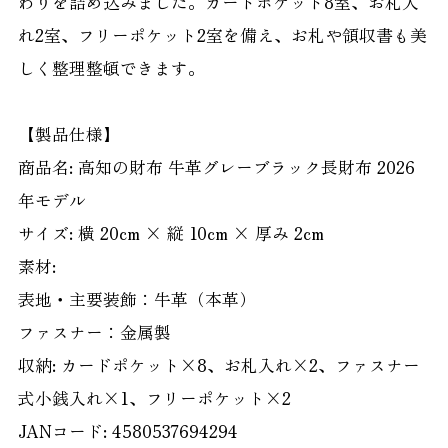
わりを詰め込みました。カードポケット8室、お札入
れ2室、フリーポケット2室を備え、お札や領収書も美
しく整理整頓できます。
【製品仕様】
商品名: 高知の財布 牛革グレーブラック長財布 2026
年モデル
サイズ: 横 20cm × 縦 10cm × 厚み 2cm
素材:
表地・主要装飾：牛革（本革）
ファスナー：金属製
収納: カードポケット×8、お札入れ×2、ファスナー
式小銭入れ×1、フリーポケット×2
JANコード: 4580537694294