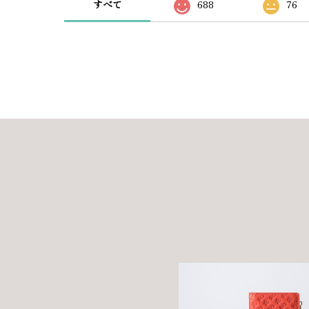
すべて
688
76