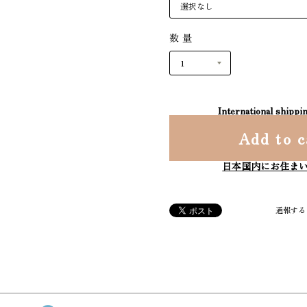
数量
International shippin
Add to c
日本国内にお住ま
通報する