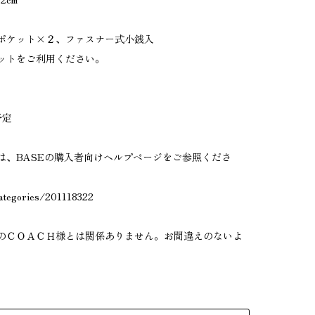
ポケット×２、ファスナー式小銭入
ットをご利用ください。
予定
は、BASEの購入者向けヘルプページをご参照くださ
categories/201118322
のＣＯＡＣＨ様とは関係ありません。お間違えのないよ