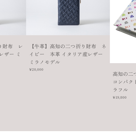
り財布 レ
【牛革】高知の二つ折り財布 ネ
レザー ミ
イビー 本革 イタリア産レザー
ミラノモデル
¥20,000
高知の二
コンパク
ラフル
¥19,800