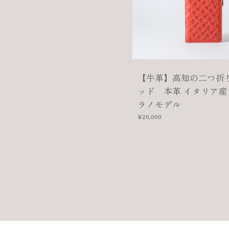
【牛革】高知の二つ折
ッド 本革 イタリア産
ラノモデル
¥20,000