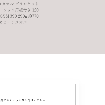
スタオル ブランケット
 フック用紐付き 120
SM 390 290g 約770
厚めビーチタオル
と誤認のないようお気を付けください