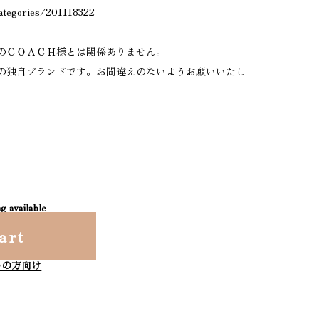
categories/201118322
のＣＯＡＣＨ様とは関係ありません。
の独自ブランドです。お間違えのないようお願いいたし
g available
art
いの方向け