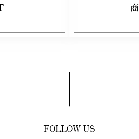
T
商
FOLLOW US