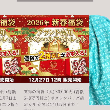
0円 (総額
高知の福袋（大) 30,000円 (総額
1月7日ま
6~9万円相当) ボストンバッグ確
る二つ折り
定入り 期間限定1月7日まで！