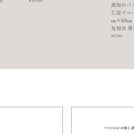
り
¥30,000
高知のバ
仁淀ブルー
㎝×60㎝ G
匁相当 
¥5,500
COACH様