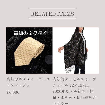
RELATED ITEMS
高知のネクタイ ゴール
高知柄タッセルスカーフ
ド×ベージュ
ショール 72×197cm
2026年モデル新色｜軽
¥6,000
量・柔らか・秋冬春対応
マフラー