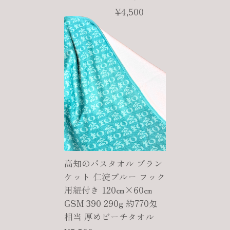
¥4,500
高知のバスタオル ブラン
ケット 仁淀ブルー フック
用紐付き 120㎝×60㎝
GSM 390 290g 約770匁
相当 厚めビーチタオル