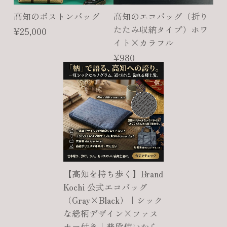
高知のボストンバッグ
高知のエコバッグ（折り
たたみ収納タイプ）ホワ
¥25,000
イト×カラフル
¥980
【高知を持ち歩く】Brand
Kochi 公式エコバッグ
（Gray×Black）｜シック
な総柄デザイン×ファス
ナー付き｜普段使いから