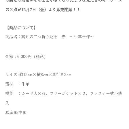
の２点が12月7日（金）より販売開始！！
【商品について】
商品名：高知の二つ折り財布 赤 〜牛革仕様〜
金額：6,000円（税込）
サイズ :縦12cm×横8cm×奥行き2cm
素材 ：牛革
機能 ：カード入×６、フリーポケット×２、ファスナー式小銭
入
原産国:中国