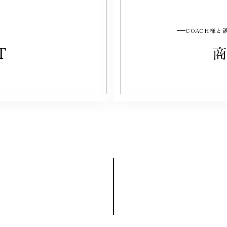
COACH様
T
商