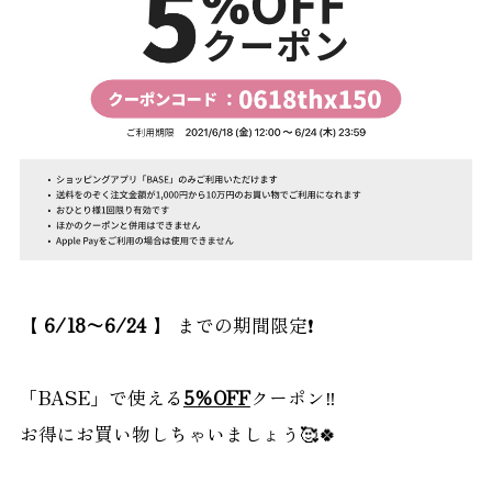
【
6/18〜6/24
】 までの期間限定❗️
「BASE」で使える
5％OFF
クーポン‼︎
お得にお買い物しちゃいましょう🥰🍀