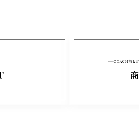
COACH様
T
商