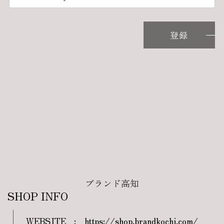
登録
ブランド高知
SHOP INFO
WEBSITE
:
https://shop.brandkochi.com/