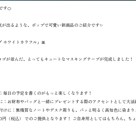
です🍊
気が出るような、ポップで可愛い新商品のご紹介です✨
 ホワイトカラフル」🎀
ロゴが並んだ、とってもキュートなマスキングテープが完成しました！
に：毎日の予定を書くのがもっと楽しくなります！
グに：お財布やバッグと一緒にプレゼントする際のアクセントとして大活
り付けに：無機質なノートやデスク周りも、パッと明るく高知色に染まりま
00円（税込） でのご提供となります！ ご自身用としてはもちろん、ち