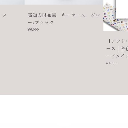
ース
高知の財布風 キーケース グレ
ーxブラック
¥6,000
【アウト
ース｜各
ードタイ
¥4,000