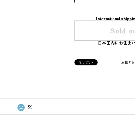
International shippin
Sold o
日本国内にお住ま
通報する
59