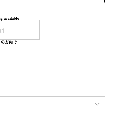
g available
ut
いの方向け