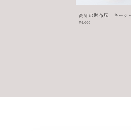
高知の財布風 キーケ
¥6,000