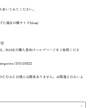
ち歩いてみてください。
 (広げた場合の横サイズ16cm)
予定
は、BASEの購入者向けヘルプページをご参照くださ
categories/201118322
のＣＯＡＣＨ様とは関係ありません。お間違えのないよ