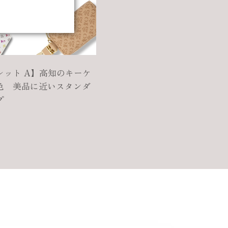
レット A】高知のキーケ
色 美品に近いスタンダ
プ