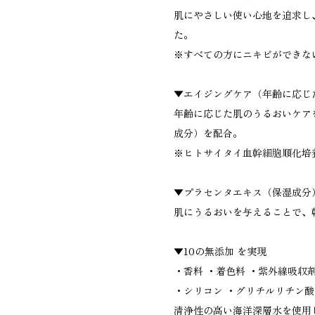
肌にやさしい使い心地を追求し
た。
※すべての方にニキビができな
▼エイジングケア（年齢に応じ
年齢に応じた肌のうるおいケア
成分）を配合。
※ヒトサイタイ血幹細胞順化培
▼プラセンタエキス（保湿成分
肌にうるおいを与えることで、
▼10の無添加 を実現
・香料 ・着色料 ・紫外線吸収剤
・シリコン ・グリチルリチン酸
清浄性の高い海洋深層水を使用