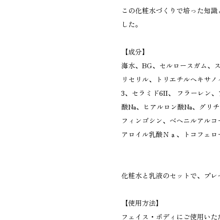
この化粧水づくりで培った知識
した。
【成分】
海水、BG、セルロースガム、ス
リセリル、トリエチルヘキサノ
3、セラミド6II、 フラーレ
酸Na、ヒアルロン酸Na、グ
フィンゴシン、ベヘニルアルコ
アロイル乳酸Ｎａ、トコフェロ
化粧水と乳液のセットで、プレ
【使用方法】
フェイス・ボディにご使用いた