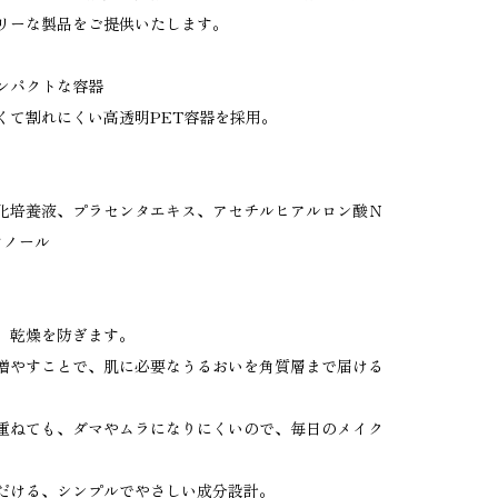
リーな製品をご提供いたします。
ンパクトな容器
くて割れにくい高透明PET容器を採用。
化培養液、プラセンタエキス、アセチルヒアルロン酸Ｎ
タノール
、乾燥を防ぎます。
増やすことで、肌に必要なうるおいを角質層まで届ける
重ねても、ダマやムラになりにくいので、毎日のメイク
だける、シンプルでやさしい成分設計。