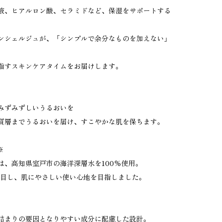
液、ヒアルロン酸、セラミドなど、保湿をサポートする
ンシェルジュが、「シンプルで余分なものを加えない」
指すスキンケアタイムをお届けします。
みずみずしいうるおいを
質層までうるおいを届け、すこやかな肌を保ちます。
※
は、高知県室戸市の海洋深層水を100%使用。
着目し、肌にやさしい使い心地を目指しました。
詰まりの要因となりやすい成分に配慮した設計。