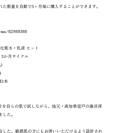
れた数量を自動で3ヶ月毎に購入することができます。
items/82988388
O」化粧水・乳液 セット
ン 3か月サイクル
込)
)
1本
成分を自らの肌で試しながら、地元・高知県室戸の海洋深
ました。
合した、敏感肌の方にもお使いいただけるよう設計され