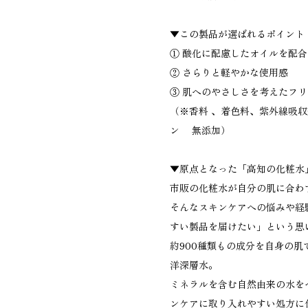
▼この製品が選ばれるポイント
① 酸化に配慮したオイルを配合
② さらりと軽やかな使用感
③ 肌へのやさしさを考えたフ
（※香料 、着色料、紫外線吸収
ン 無添加）
▼原点となった「高知の化粧水
市販の化粧水が自分の肌に合わ
そんなスキンケアへの悩みや経
すい製品を届けたい」という思
約900種類もの成分を自身の
洋深層水。
ミネラルを含む自然由来の水を
ンケアに取り入れやすい処方に