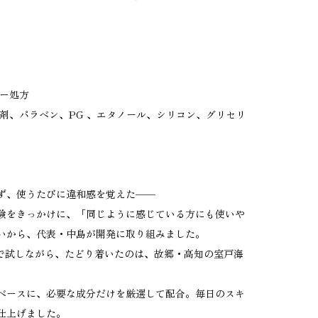
リー処方
剤、パラベン、PG 、エタノール、シリコン、グリセリ
」
ず、使うたびに違和感を覚えた——
験をきっかけに、「同じように感じている方にも使いや
いから、代表・中島が開発に取り組みました。
肌で試しながら、たどり着いたのは、故郷・高知の室戸海
ベースに、必要な成分だけを厳選して配合。毎日のスキ
仕上げました。