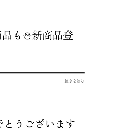
商品も⛄️新商品登
続きを読む
でとうございます