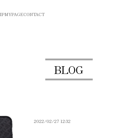
IP
MYPAGE
CONTACT
BLOG
2022/02/27 12:32