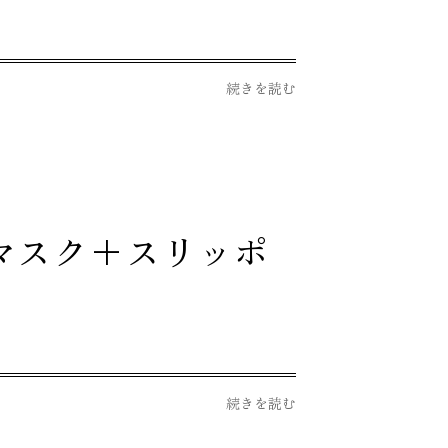
続きを読む
+マスク+スリッポ
続きを読む