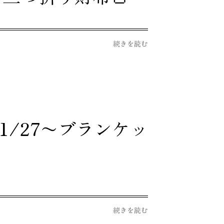
続きを読む
️ 11/27〜ブランケッ
続きを読む