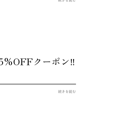
続きを読む
15%OFFクーポン‼️
続きを読む