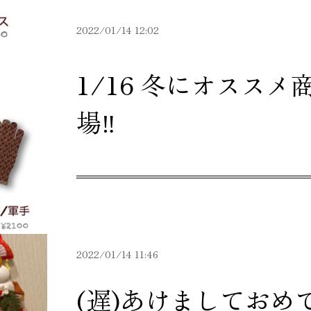
2022/01/14 12:02
1/16 冬にオススメ
場‼️
2022/01/14 11:46
(遅)あけましておめ